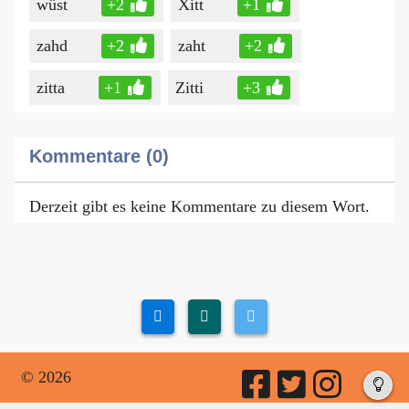
wüst
+2
Xitt
+1
zahd
+2
zaht
+2
zitta
+1
Zitti
+3
Kommentare (0)
Derzeit gibt es keine Kommentare zu diesem Wort.
© 2026