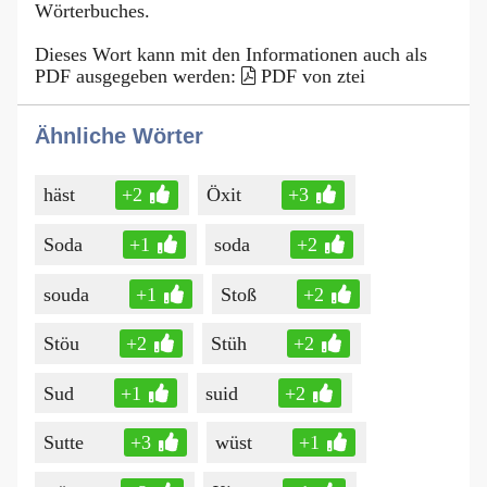
Wörterbuches.
Dieses Wort kann mit den Informationen auch als
PDF ausgegeben werden:
PDF von ztei
Ähnliche Wörter
häst
+2
Öxit
+3
Soda
+1
soda
+2
souda
+1
Stoß
+2
Stöu
+2
Stüh
+2
Sud
+1
suid
+2
Sutte
+3
wüst
+1