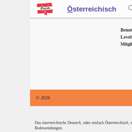
Ö
sterreichisch
Wörterbuch
Benu
Level
Mitgli
Forum
Blog
© 2026
Das
österreichische Deutsch
, oder einfach
Österreichisch
, 
Redewendungen.