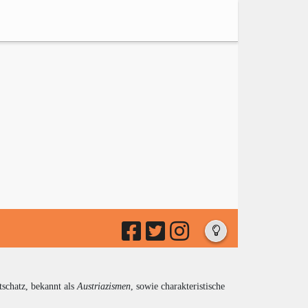
tschatz, bekannt als
Austriazismen
, sowie charakteristische