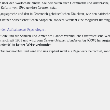
h über den Wortschatz hinaus. Sie beinhalten auch Grammatik und Aussprache, 
e Reform von 1996 gewisse Grenzen setzt.
angssprache und den in Österreich gebräuchlichen Dialekten, wie den bairisch
at keinen wissenschaftlichen Anspruch, sondern versucht eine möglichst umfa
ür den Aufnahmetest Psychologie
.
ierte und für Schulen und Ämter des Landes verbindliche Österreichische Wör
erreich seit 1951 und wird vom
Österreichischen Bundesverlag (ÖBV)
herausgeg
terbuch
" in
keiner Weise verbunden
.
hschlagewerken
und wird von uns explizit nicht als Regelwerk betrachtet, sond