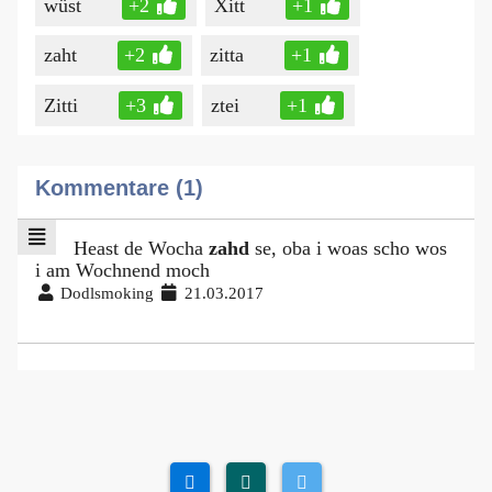
wüst
+2
Xitt
+1
zaht
+2
zitta
+1
Zitti
+3
ztei
+1
Kommentare (1)
Heast de Wocha
zahd
se, oba i woas scho wos
i am Wochnend moch
Dodlsmoking
21.03.2017