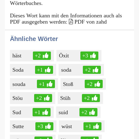
Wörterbuches.
Dieses Wort kann mit den Informationen auch als
PDF ausgegeben werden:
PDF von zahd
Ähnliche Wörter
häst
+2
Öxit
+3
Soda
+1
soda
+2
souda
+1
Stoß
+2
Stöu
+2
Stüh
+2
Sud
+1
suid
+2
Sutte
+3
wüst
+1