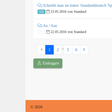
Schreibt man im österr. Standarddeutsch 'Sp
23.05.2016 von Standard
5
Au / Aue
22.05.2016 von Standard
0
.
.
1
2
5
6
Einloggen
© 2026