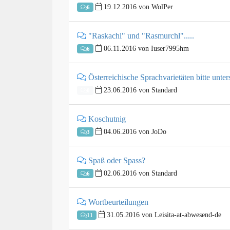
19.12.2016 von WolPer
6
"Raskachl" und "Rasmurchl".....
06.11.2016 von Iuser7995hm
6
Österreichische Sprachvarietäten bitte unte
23.06.2016 von Standard
0
Koschutnig
04.06.2016 von JoDo
3
Spaß oder Spass?
02.06.2016 von Standard
6
Wortbeurteilungen
31.05.2016 von Leisita-at-abwesend-de
11