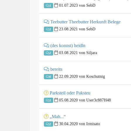
01.07.2023 von SebD
1
Teebutter Theebutter Herkunft Belege
23.08.2021 von SebD
1
(des konnst) heidln
03.08.2021 von Siljara
2
bereits
22.09.2020 von Koschutnig
6
Parksteil oder Paksteu
05.08.2020 von User3c887H48
1
„Mah...“
30.04.2020 von Irmisato
2