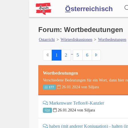
Ö
sterreichisch
Wörterbuch
Forum: Wortbedeutungen
Ostarrichi
>
Wörterdiskussionen
>
Wortbedeutungen
Forum
.
.
1
2
5
6
Blog
Wortbedeutungen
Verschiedene Bedeutungen für ein Wort, dann hier re
26.01.2024 von Siljara
177
Markenware Teflon®-Kanzler
26.01.2024 von Siljara
1
haben (mit anderer Konjugation) - halten (in 