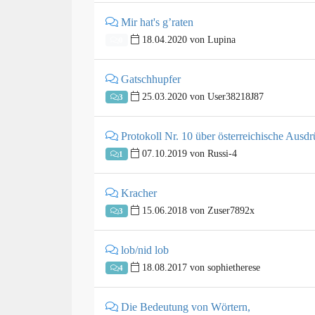
Mir hat's g’raten
18.04.2020 von Lupina
0
Gatschhupfer
25.03.2020 von User38218J87
3
Protokoll Nr. 10 über österreichische Ausd
07.10.2019 von Russi-4
1
Kracher
15.06.2018 von Zuser7892x
3
lob/nid lob
18.08.2017 von sophietherese
4
Die Bedeutung von Wörtern,