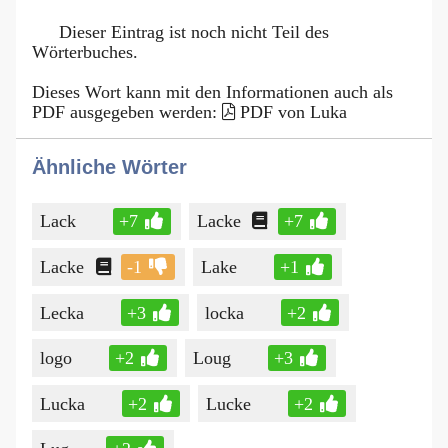
Dieser Eintrag ist noch nicht Teil des
Wörterbuches.
Dieses Wort kann mit den Informationen auch als
PDF ausgegeben werden:
PDF von Luka
Ähnliche Wörter
Lack
+7
Lacke
+7
Lacke
-1
Lake
+1
Lecka
+3
locka
+2
logo
+2
Loug
+3
Lucka
+2
Lucke
+2