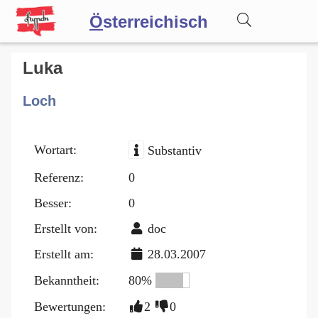
Ö
sterreichisch
Wörterbuch
Luka
Loch
Forum
Wortart:
Substantiv
Blog
Referenz:
0
Besser:
0
Erstellt von:
doc
Erstellt am:
28.03.2007
Bekanntheit:
80%
Bewertungen:
2
0