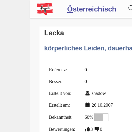
Ö
sterreichisch
Wörterbuch
Lecka
körperliches Leiden, dauerha
Forum
Blog
Referenz:
0
Besser:
0
Erstellt von:
shadow
Erstellt am:
26.10.2007
Bekanntheit:
60%
Bewertungen:
3
0