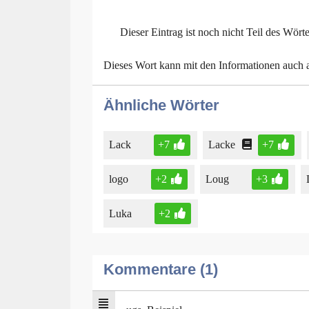
Dieser Eintrag ist noch nicht Teil des Wört
Dieses Wort kann mit den Informationen auch
Ähnliche Wörter
Lack
+7
Lacke
+7
logo
+2
Loug
+3
Luka
+2
Kommentare (1)