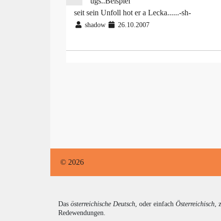
ugs..Beispiel
seit sein Unfoll hot er a Lecka......-sh-
shadow
26.10.2007
© 2026
Das
österreichische Deutsch
, oder einfach
Österreichisch
, 
Redewendungen.