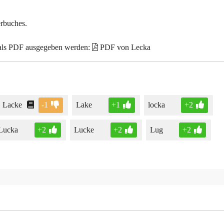
erbuches.
 als PDF ausgegeben werden:
PDF von Lecka
Lacke
-1
Lake
+1
locka
+2
Lucka
+2
Lucke
+2
Lug
+2