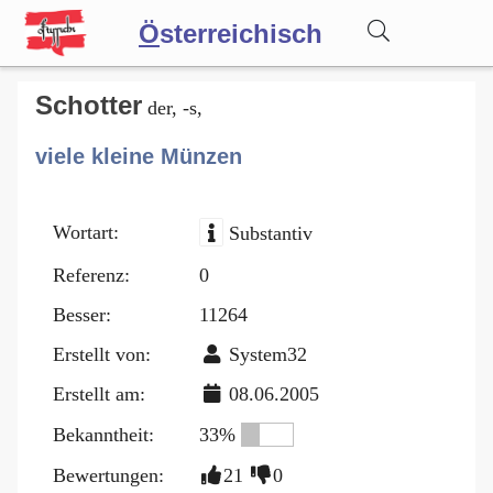
Ö
sterreichisch
Wörterbuch
Schotter
der, -s,
viele kleine Münzen
Forum
Wortart:
Substantiv
Blog
Referenz:
0
Besser:
11264
Erstellt von:
System32
Erstellt am:
08.06.2005
Bekanntheit:
33%
Bewertungen:
21
0