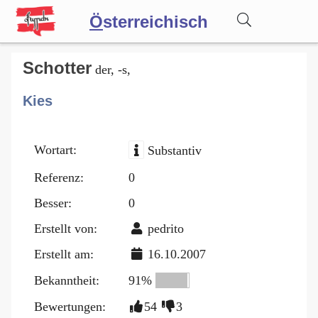
Ö
sterreichisch
Wörterbuch
Schotter
der, -s,
Kies
Forum
Wortart:
Substantiv
Blog
Referenz:
0
Besser:
0
Erstellt von:
pedrito
Erstellt am:
16.10.2007
Bekanntheit:
91%
Bewertungen:
54
3