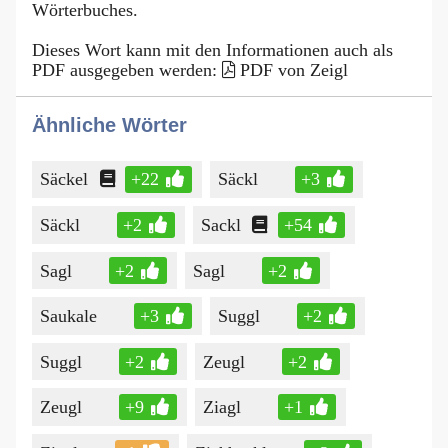
Wörterbuches.
Dieses Wort kann mit den Informationen auch als
PDF ausgegeben werden:
PDF von Zeigl
Ähnliche Wörter
Säckel
+22
Säckl
+3
Säckl
+2
Sackl
+54
Sagl
+2
Sagl
+2
Saukale
+3
Suggl
+2
Suggl
+2
Zeugl
+2
Zeugl
+9
Ziagl
+1