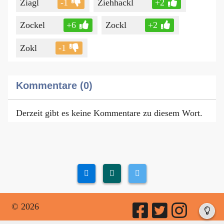
Ziagl
-1
Ziehhackl
+2
Zockel
+6
Zockl
+2
Zokl
-1
Kommentare (0)
Derzeit gibt es keine Kommentare zu diesem Wort.
© 2026