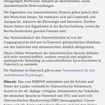
einzigartigen Wortschatz, bekannt als
Austriazismen
, sowie
charakteristische Redewendungen.
Die Eigenarten von österreichischem Deutsch gehen jedoch über
den Wortschatz hinaus. Sie erstrecken sich auf Grammatik und
Aussprache, inklusive der Phonologie und Intonation. Darüber
hinaus finden sich Eigenheiten in der
Rechtschreibung
, wobei die
Rechtschreibreform gewisse Grenzen setzt.
Das Standarddeutsch des Österreichischen ist von der
Umgangssprache und den in Österreich gebräuchlichen Dialekten,
wie den bairischen und alemannischen, deutlich abzugrenzen.
Dieses Online Wörterbuch der österreichischen Sprache definiert
sich nicht wissenschaftlich, sondern versucht eine möglichst
umfangreiche Sammlung an unterschiedlichen
Sprachvarianten
in
Österreich zu sammeln.
Für Studenten in Österreich gibt es eine
Testsimulation für den
Aufnahmetest Psychologie
.
Hinweis:
Das vom BMBWF mitinitiierte und für Schulen und
Ämter des Landes verbindliche Österreichische Wörterbuch,
derzeit in der
44. Auflage
verfügbar, dokumentiert das Vokabular
der deutschen Sprache in Österreich seit 1951 und wird vom
Österreichischen Bundesverlag (ÖBV)
herausgegeben. Unsere
Seiten und alle damit verbundenen Dienste sind mit dem Verlag