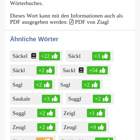
Wörterbuches.
Dieses Wort kann mit den Informationen auch als
PDF ausgegeben werden:
PDF von Ziagl
Ähnliche Wörter
Säckel
+22
Säckl
+3
Säckl
+2
Sackl
+54
Sagl
+2
Sagl
+2
Saukale
+3
Suggl
+2
Suggl
+2
Zeigl
+1
Zeugl
+2
Zeugl
+9