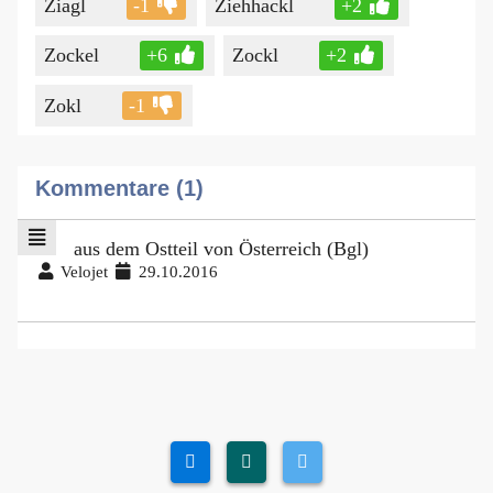
Ziagl
-1
Ziehhackl
+2
Zockel
+6
Zockl
+2
Zokl
-1
Kommentare (1)
aus dem Ostteil von Österreich (Bgl)
Velojet
29.10.2016