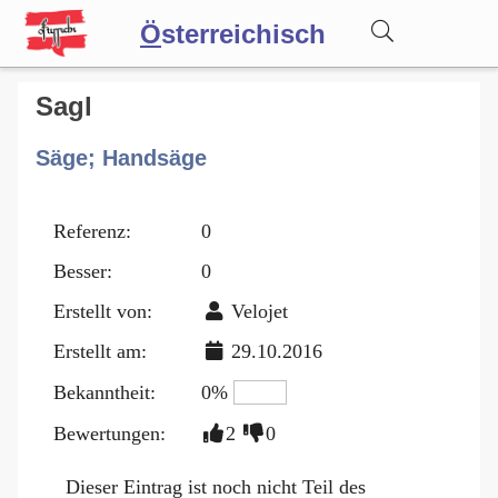
Ö
sterreichisch
Wörterbuch
Sagl
Säge; Handsäge
Forum
Referenz:
0
Blog
Besser:
0
Erstellt von:
Velojet
Erstellt am:
29.10.2016
Bekanntheit:
0%
Bewertungen:
2
0
Dieser Eintrag ist noch nicht Teil des