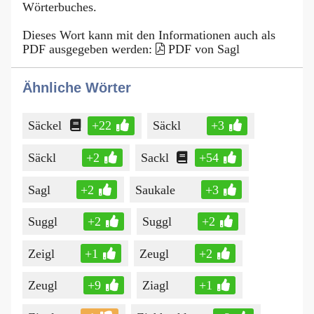
Wörterbuches.
Dieses Wort kann mit den Informationen auch als
PDF ausgegeben werden:
PDF von Sagl
Ähnliche Wörter
Säckel
+22
Säckl
+3
Säckl
+2
Sackl
+54
Sagl
+2
Saukale
+3
Suggl
+2
Suggl
+2
Zeigl
+1
Zeugl
+2
Zeugl
+9
Ziagl
+1