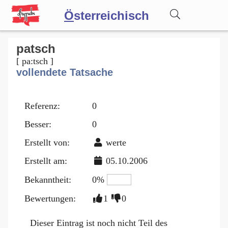
Ö
sterreichisch
Wörterbuch
patsch
[ pa:tsch ]
vollendete Tatsache
Forum
Referenz:
0
Blog
Besser:
0
Erstellt von:
werte
Erstellt am:
05.10.2006
Bekanntheit:
0%
Bewertungen:
1
0
Dieser Eintrag ist noch nicht Teil des