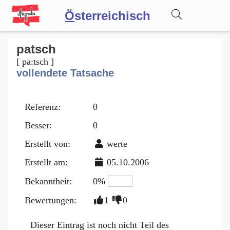
Ö
sterreichisch
Wörterbuch
patsch
[ pa:tsch ]
vollendete Tatsache
Forum
Referenz:
0
Blog
Besser:
0
Erstellt von:
werte
Erstellt am:
05.10.2006
Bekanntheit:
0%
Bewertungen:
1
0
Dieser Eintrag ist noch nicht Teil des