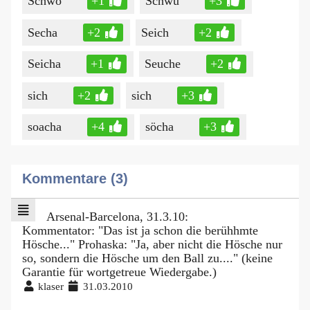
Schwö
+1
Schwü
+3
Secha
+2
Seich
+2
Seicha
+1
Seuche
+2
sich
+2
sich
+3
soacha
+4
söcha
+3
Kommentare (3)
Arsenal-Barcelona, 31.3.10:
Kommentator: "Das ist ja schon die berühhmte
Hösche..." Prohaska: "Ja, aber nicht die Hösche nur
so, sondern die Hösche um den Ball zu...." (keine
Garantie für wortgetreue Wiedergabe.)
klaser
31.03.2010