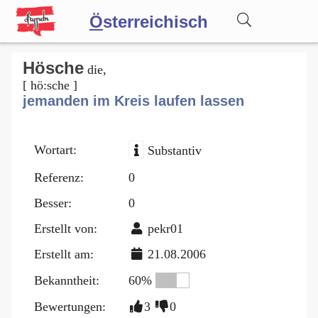
Ö
sterreichisch
Wörterbuch
Hösche
die,
[ hö:sche ]
jemanden im Kreis laufen lassen
Forum
Wortart:
Substantiv
Blog
Referenz:
0
Besser:
0
Erstellt von:
pekr01
Erstellt am:
21.08.2006
Bekanntheit:
60%
Bewertungen:
3
0