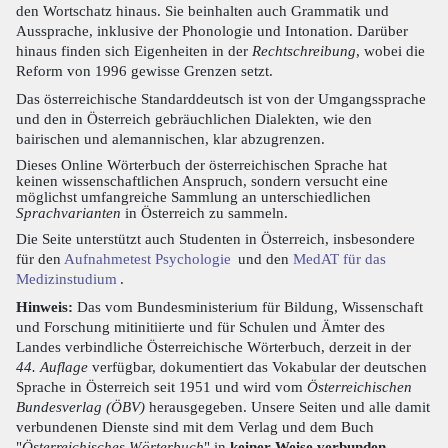
den Wortschatz hinaus. Sie beinhalten auch Grammatik und
Aussprache, inklusive der Phonologie und Intonation. Darüber
hinaus finden sich Eigenheiten in der
Rechtschreibung
, wobei die
Reform von 1996 gewisse Grenzen setzt.
Das österreichische Standarddeutsch ist von der Umgangssprache
und den in Österreich gebräuchlichen Dialekten, wie den
bairischen und alemannischen, klar abzugrenzen.
Dieses Online Wörterbuch der österreichischen Sprache hat
keinen wissenschaftlichen Anspruch, sondern versucht eine
möglichst umfangreiche Sammlung an unterschiedlichen
Sprachvarianten
in Österreich zu sammeln.
Die Seite unterstützt auch Studenten in Österreich, insbesondere
für den
Aufnahmetest Psychologie
und den
MedAT für das
Medizinstudium
.
Hinweis:
Das vom Bundesministerium für Bildung, Wissenschaft
und Forschung mitinitiierte und für Schulen und Ämter des
Landes verbindliche Österreichische Wörterbuch, derzeit in der
44. Auflage
verfügbar, dokumentiert das Vokabular der deutschen
Sprache in Österreich seit 1951 und wird vom
Österreichischen
Bundesverlag (ÖBV)
herausgegeben. Unsere Seiten und alle damit
verbundenen Dienste sind mit dem Verlag und dem Buch
"
Österreichisches Wörterbuch
" in
keiner Weise verbunden
.