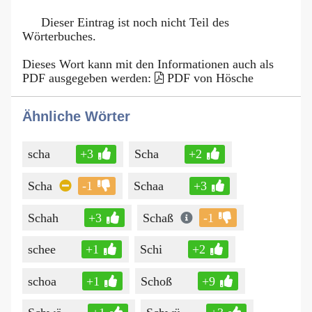
Dieser Eintrag ist noch nicht Teil des
Wörterbuches.
Dieses Wort kann mit den Informationen auch als
PDF ausgegeben werden:
PDF von Hösche
Ähnliche Wörter
scha
+3
Scha
+2
Scha
-1
Schaa
+3
Schah
+3
Schaß
-1
schee
+1
Schi
+2
schoa
+1
Schoß
+9