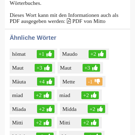
Wörterbuches.
Dieses Wort kann mit den Informationen auch als
PDF ausgegeben werden:
PDF von Mitto
Ähnliche Wörter
hömat
+1
Maudo
+2
Maut
+3
Maut
+3
Mäuta
+4
Mette
-1
miad
+2
miad
+2
Miada
+2
Midda
+2
Mitti
+2
Mitti
+2