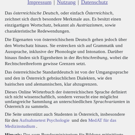
Impressum
|
Nutzung
|
Datenschutz
Das
österreichische Deutsch
, oder einfach
Österreichisch
,
zeichnet sich durch besondere Merkmale aus. Es besitzt einen
einzigartigen Wortschatz, bekannt als
Austriazismen
, sowie
charakteristische Redewendungen.
Die Eigenarten von österreichischem Deutsch gehen jedoch über
den Wortschatz hinaus. Sie erstrecken sich auf Grammatik und
Aussprache, inklusive der Phonologie und Intonation. Darüber
hinaus finden sich Eigenheiten in der
Rechtschreibung
, wobei die
Rechtschreibreform gewisse Grenzen setzt.
Das österreichische Standarddeutsch ist von der Umgangssprache
und den in Österreich gebräuchlichen Dialekten, wie den
bairischen und alemannischen, klar abzugrenzen.
Dieses Online Wörterbuch der österreichischen Sprache definiert
sich nicht wissenschaftlich, sondern versucht eine möglichst
umfangreiche Sammlung an unterschiedlichen
Sprachvarianten
in
Österreich zu sammeln.
Die Seite unterstützt auch Studenten in Österreich, insbesondere
für den
Aufnahmetest Psychologie
und den
MedAT für das
Medizinstudium
.
Hinweis:
Das vom Bundesministerium für Bildung mitinitiierte