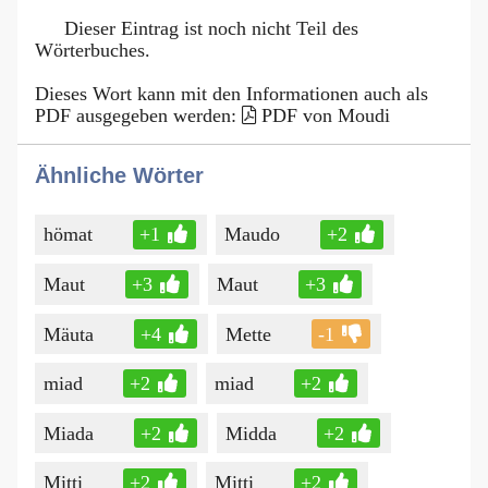
Dieser Eintrag ist noch nicht Teil des
Wörterbuches.
Dieses Wort kann mit den Informationen auch als
PDF ausgegeben werden:
PDF von Moudi
Ähnliche Wörter
hömat
+1
Maudo
+2
Maut
+3
Maut
+3
Mäuta
+4
Mette
-1
miad
+2
miad
+2
Miada
+2
Midda
+2
Mitti
+2
Mitti
+2