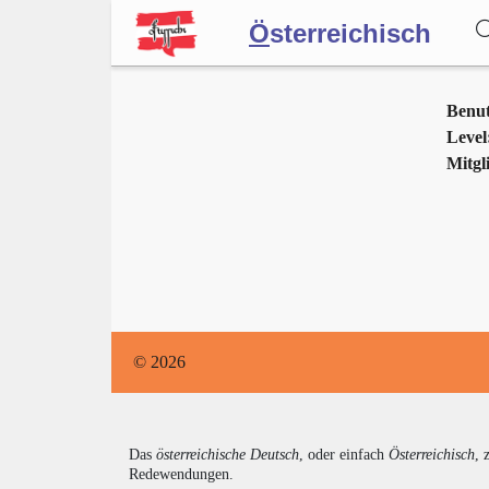
Ö
sterreichisch
Wörterbuch
Benu
Level
Mitgli
Forum
Blog
© 2026
Das
österreichische Deutsch
, oder einfach
Österreichisch
, 
Redewendungen.