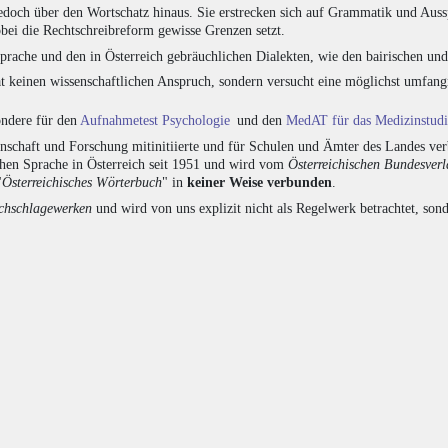
edoch über den Wortschatz hinaus. Sie erstrecken sich auf Grammatik und Auss
bei die Rechtschreibreform gewisse Grenzen setzt.
prache und den in Österreich gebräuchlichen Dialekten, wie den bairischen un
at keinen wissenschaftlichen Anspruch, sondern versucht eine möglichst umfa
sondere für den
Aufnahmetest Psychologie
und den
MedAT für das Medizinstud
chaft und Forschung mitinitiierte und für Schulen und Ämter des Landes verb
chen Sprache in Österreich seit 1951 und wird vom
Österreichischen Bundesver
"
Österreichisches Wörterbuch
" in
keiner Weise verbunden
.
hschlagewerken
und wird von uns explizit nicht als Regelwerk betrachtet, sond