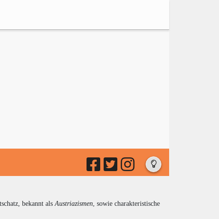
tschatz, bekannt als
Austriazismen
, sowie charakteristische