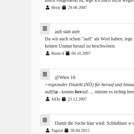
Buch vorgemerkt ist, lege ich mich nicht wegen 
Brezi
29.06.2007
aufi statt aufe
Da wir auch schon "aufi" als Wort haben, lege 
keinen Unmut herauf zu beschwören.
Russi-4
04.10.2007
@Wien 16:
=regionaler Dialekt (NÖ) für herauf und hin
auf(f)
a
- komm
her
auf. ... müsste es richtig hei
JoDo
23.12.2007
Damit die Sache klar wird: Schlußlaut -e o
Sigurd
30.04.2015