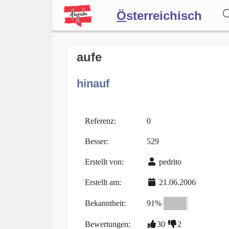
Ö
sterreichisch
Wörterbuch
aufe
hinauf
Forum
Blog
Referenz:
0
Besser:
529
Erstellt von:
pedrito
Erstellt am:
21.06.2006
Bekanntheit:
91%
Bewertungen:
30
2