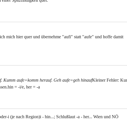
einer Spitzfindigkeit quer.
ich mich hier quer und übernehme "aufi" statt "aufe" und hoffe damit
auf. Kumm aufe=komm herauf. Geh aufe=geh hinauf
Kleiner Fehler: K
ssen.hin = -i/e, her = -a
der-i (je nach Region)i - hin...; Schlußlaut -a - her... Wien und NÖ