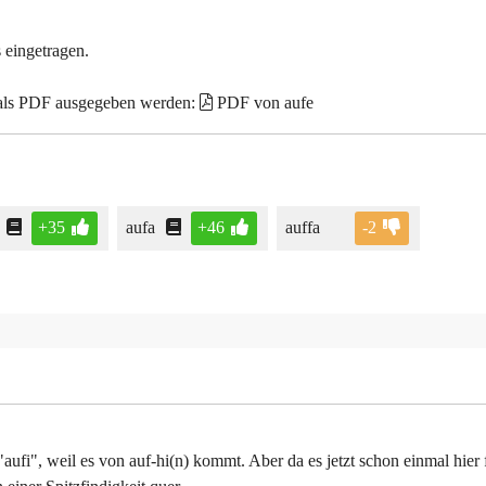
 eingetragen.
 als PDF ausgegeben werden:
PDF von aufe
+35
aufa
+46
auffa
-2
aufi", weil es von auf-hi(n) kommt. Aber da es jetzt schon einmal hier 