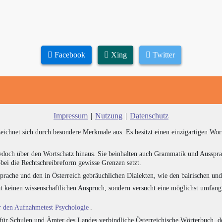
Facebook
Xing
Twitter
Impressum
|
Nutzung
|
Datenschutz
zeichnet sich durch besondere Merkmale aus. Es besitzt einen einzigartigen Wor
edoch über den Wortschatz hinaus. Sie beinhalten auch Grammatik und Ausspra
bei die Rechtschreibreform gewisse Grenzen setzt.
prache und den in Österreich gebräuchlichen Dialekten, wie den bairischen un
at keinen wissenschaftlichen Anspruch, sondern versucht eine möglichst umfa
ür den Aufnahmetest Psychologie
.
für Schulen und Ämter des Landes verbindliche Österreichische Wörterbuch, de