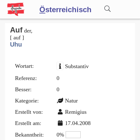
Ö
sterreichisch
Wörterbuch
Auf
der,
[ auf ]
Uhu
Forum
Wortart:
Substantiv
Blog
Referenz:
0
Besser:
0
Kategorie:
Natur
Erstellt von:
Remigius
Erstellt am:
17.04.2008
Bekanntheit:
0%