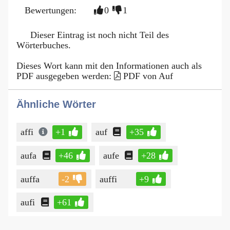
Bewertungen:
0
1
Dieser Eintrag ist noch nicht Teil des
Wörterbuches.
Dieses Wort kann mit den Informationen auch als
PDF ausgegeben werden:
PDF von Auf
Ähnliche Wörter
affi
+1
auf
+35
aufa
+46
aufe
+28
auffa
-2
auffi
+9
aufi
+61