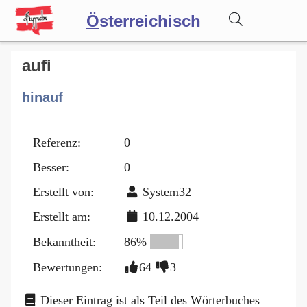
Ö
sterreichisch
Wörterbuch
aufi
hinauf
Forum
Referenz:
0
Blog
Besser:
0
Erstellt von:
System32
Erstellt am:
10.12.2004
Bekanntheit:
86%
Bewertungen:
64
3
Dieser Eintrag ist als Teil des Wörterbuches