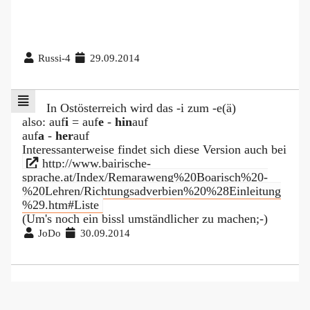
Russi-4
29.09.2014
In Ostösterreich wird das -i zum -e(ä)
also: auf
i
= auf
e
-
hin
auf
auf
a
-
her
auf
Interessanterweise findet sich diese Version auch bei
http://www.bairische-
sprache.at/Index/Remaraweng%20Boarisch%20-
%20Lehren/Richtungsadverbien%20%28Einleitung
%29.htm#Liste
(Um's noch ein bissl umständlicher zu machen;-)
JoDo
30.09.2014