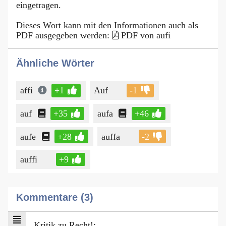
eingetragen.
Dieses Wort kann mit den Informationen auch als
PDF ausgegeben werden:
PDF von aufi
Ähnliche Wörter
affi
+1
Auf
-1
auf
+35
aufa
+46
aufe
+28
auffa
-2
auffi
+9
Kommentare (3)
Kritik zu Recht!: