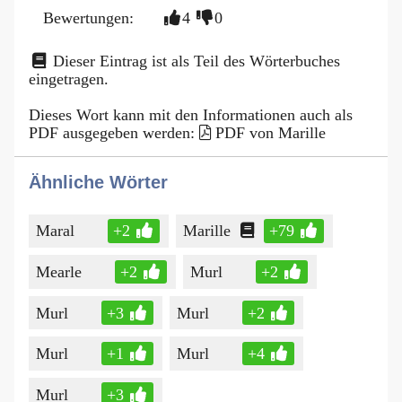
Bewertungen:
4
0
Dieser Eintrag ist als Teil des Wörterbuches
eingetragen.
Dieses Wort kann mit den Informationen auch als
PDF ausgegeben werden:
PDF von Marille
Ähnliche Wörter
Maral
+2
Marille
+79
Mearle
+2
Murl
+2
Murl
+3
Murl
+2
Murl
+1
Murl
+4
Murl
+3