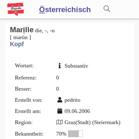
Ö
sterreichisch
Wörterbuch
Marịlle
die, -, -n
[ marün ]
Kopf
Forum
Wortart:
Substantiv
Blog
Referenz:
0
Besser:
0
Erstellt von:
pedrito
Erstellt am:
09.06.2006
Region:
Graz(Stadt) (Steiermark)
Bekanntheit:
70%