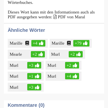
Wörterbuches.
Dieses Wort kann mit den Informationen auch als
PDF ausgegeben werden:
PDF von Maral
Ähnliche Wörter
Marille
+4
Marille
+79
Mearle
+2
Murl
+2
Murl
+3
Murl
+2
Murl
+1
Murl
+4
Murl
+3
Kommentare (0)