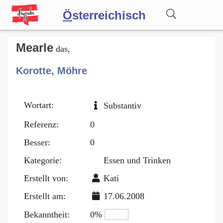
Ö
sterreichisch
Wörterbuch
Mearle
das,
Korotte, Möhre
Forum
Wortart:
Substantiv
Blog
Referenz:
0
Besser:
0
Kategorie:
Essen und Trinken
Erstellt von:
Kati
Erstellt am:
17.06.2008
Bekanntheit:
0%