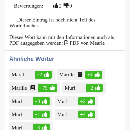
Bewertungen:
2
0
Dieser Eintrag ist noch nicht Teil des
Wörterbuches.
Dieses Wort kann mit den Informationen auch als
PDF ausgegeben werden:
PDF von Mearle
Ähnliche Wörter
Maral
+2
Marille
+4
Marille
+79
Murl
+2
Murl
+3
Murl
+2
Murl
+1
Murl
+4
Murl
+3