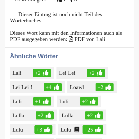
Dieser Eintrag ist noch nicht Teil des
Wörterbuches.
Dieses Wort kann mit den Informationen auch als
PDF ausgegeben werden:
PDF von Lali
Ähnliche Wörter
Lali
+2
Lei Lei
+2
Lei Lei !
+4
Loawl
+2
Luli
+1
Luli
+2
Lulla
+2
Lulla
+2
Lulu
+3
Lulu
+25