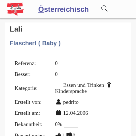
Ö
sterreichisch
Wörterbuch
Lali
Flascherl ( Baby )
Forum
Referenz:
0
Blog
Besser:
0
Essen und Trinken
Kategorie:
Kindersprache
Erstellt von:
pedrito
Erstellt am:
12.04.2006
Bekanntheit:
0%
Bewertungen:
1
0