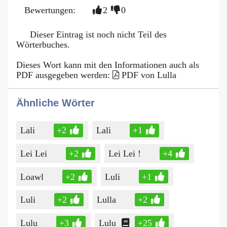
Bewertungen:
2
0
Dieser Eintrag ist noch nicht Teil des
Wörterbuches.
Dieses Wort kann mit den Informationen auch als
PDF ausgegeben werden:
PDF von Lulla
Ähnliche Wörter
Lali
+2
Lali
+1
Lei Lei
+2
Lei Lei !
+4
Loawl
+2
Luli
+1
Luli
+2
Lulla
+2
Lulu
+3
Lulu
+25