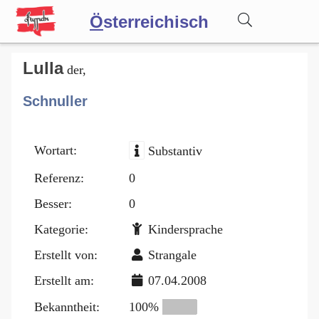
Ö
sterreichisch
Wörterbuch
Lulla
der,
Schnuller
Forum
Wortart:
Substantiv
Blog
Referenz:
0
Besser:
0
Kategorie:
Kindersprache
Erstellt von:
Strangale
Erstellt am:
07.04.2008
Bekanntheit:
100%