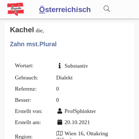
Ö
sterreichisch
Wörterbuch
Kachel
die,
Zahn mst.Plural
Forum
Wortart:
Substantiv
Blog
Gebrauch:
Dialekt
Referenz:
0
Besser:
0
Erstellt von:
ProfSphinkter
Erstellt am:
20.10.2021
Wien 16, Ottakring
Region: