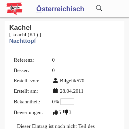
Ö
sterreichisch
Wörterbuch
Kachel
[ koachl (KT) ]
Nachttopf
Forum
Referenz:
0
Blog
Besser:
0
Erstellt von:
Bilgelik570
Erstellt am:
28.04.2011
Bekanntheit:
0%
Bewertungen:
5
3
Dieser Eintrag ist noch nicht Teil des