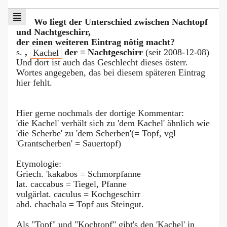
Wo liegt der Unterschied zwischen Nachtopf
und Nachtgeschirr,
der einen weiteren Eintrag nötig macht?
s.
,
Kachel
der = Nachtgeschirr
(seit 2008-12-08)
Und dort ist auch das Geschlecht dieses österr.
Wortes angegeben, das bei diesem späteren Eintrag
hier fehlt.
Hier gerne nochmals der dortige Kommentar:
'die Kachel' verhält sich zu 'dem Kachel' ähnlich wie
'die Scherbe' zu 'dem Scherben'(= Topf, vgl
'Grantscherben' = Sauertopf)
Etymologie:
Griech. 'kakabos = Schmorpfanne
lat. caccabus = Tiegel, Pfanne
vulgärlat. caculus = Kochgeschirr
ahd. chachala = Topf aus Steingut.
Als "Topf" und "Kochtopf" gibt's den 'Kachel' in