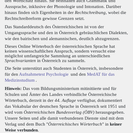
den Wortschatz hinaus. Sie beinhalten auch Grammatik und
Aussprache, inklusive der Phonologie und Intonation. Darüber
hinaus finden sich Eigenheiten in der
Rechtschreibung
, wobei die
Rechtschreibreform gewisse Grenzen setzt.
Das Standarddeutsch des Österreichischen ist von der
Umgangssprache und den in Österreich gebräuchlichen Dialekten,
wie den bairischen und alemannischen, deutlich abzugrenzen.
Dieses Online Wörterbuch der österreichischen Sprache hat
keinen wissenschaftlichen Anspruch, sondern versucht eine
möglichst umfangreiche Sammlung an unterschiedlichen
Sprachvarianten
in Österreich zu sammeln.
Die Seite unterstützt auch Studenten in Österreich, insbesondere
für den
Aufnahmetest Psychologie
und den
MedAT für das
Medizinstudium
.
Hinweis:
Das vom Bildungsministerium mitinitiierte und für
Schulen und Ämter des Landes verbindliche Österreichische
Wörterbuch, derzeit in der
44. Auflage
verfügbar, dokumentiert
das Vokabular der deutschen Sprache in Österreich seit 1951 und
wird vom
Österreichischen Bundesverlag (ÖBV)
herausgegeben.
Unsere Seiten und alle damit verbundenen Dienste sind mit dem
Verlag und dem Buch "
Österreichisches Wörterbuch
" in
keiner
Weise verbunden
.