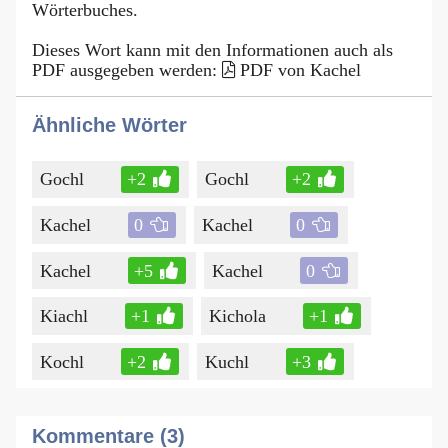
Wörterbuches.
Dieses Wort kann mit den Informationen auch als
PDF ausgegeben werden:
PDF von Kachel
Ähnliche Wörter
Gochl
+2
Gochl
+2
Kachel
0
Kachel
0
Kachel
+5
Kachel
0
Kiachl
+1
Kichola
+1
Kochl
+2
Kuchl
+3
Kommentare (3)