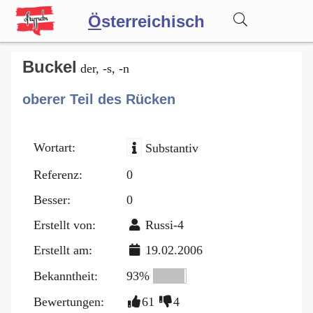
Ö
sterreichisch
Wörterbuch
Buckel
der, -s, -n
oberer Teil des Rücken
Forum
Wortart:
Substantiv
Blog
Referenz:
0
Besser:
0
Erstellt von:
Russi-4
Erstellt am:
19.02.2006
Bekanntheit:
93%
Bewertungen:
61
4