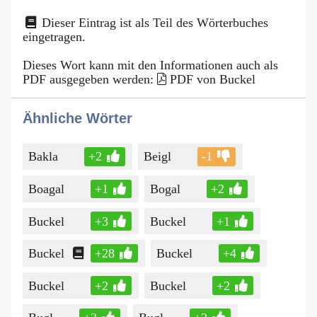
Dieser Eintrag ist als Teil des Wörterbuches
eingetragen.
Dieses Wort kann mit den Informationen auch als
PDF ausgegeben werden:
PDF von Buckel
Ähnliche Wörter
Bakla
+2
Beigl
-1
Boagal
+1
Bogal
+2
Buckel
+3
Buckel
+1
Buckel
+28
Buckel
+4
Buckel
+2
Buckel
+2