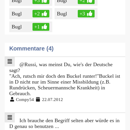
Bugl
+3
Bugl
+2
Bugl
+2
Bugl
+3
Bugl
+1
Kommentare (4)
@Russi, was meinst Du, wie's der Deutsche
sagt?
"Ach, rutsch mir doch den Buckel runter!"Buckel ist
in D nicht nur im Sinne einer Missbildung (z.B.
Rundrücken, Scheuermannsche Krankheit) in
Gebrauch.
Compy54
22.07.2012
Ich brauche den Begriff selten aber würde es in
D genau so benutzen ...