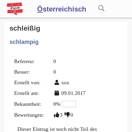
Ö
sterreichisch
Wörterbuch
schleißig
schlampig
Forum
Referenz:
0
Blog
Besser:
0
Erstellt von:
xox
Erstellt am:
09.01.2017
Bekanntheit:
0%
Bewertungen:
3
0
Dieser Eintrag ist noch nicht Teil des