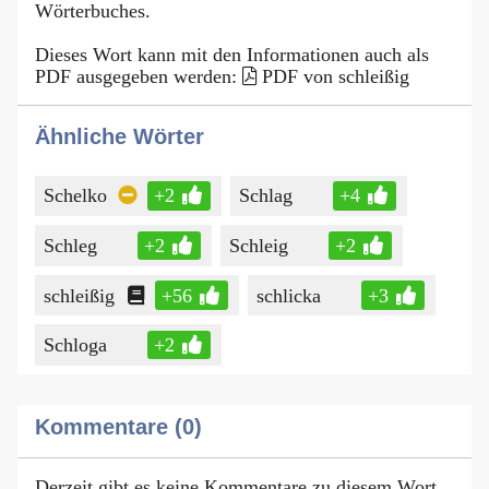
Wörterbuches.
Dieses Wort kann mit den Informationen auch als
PDF ausgegeben werden:
PDF von schleißig
Ähnliche Wörter
Schelko
+2
Schlag
+4
Schleg
+2
Schleig
+2
schleißig
+56
schlicka
+3
Schloga
+2
Kommentare (0)
Derzeit gibt es keine Kommentare zu diesem Wort.