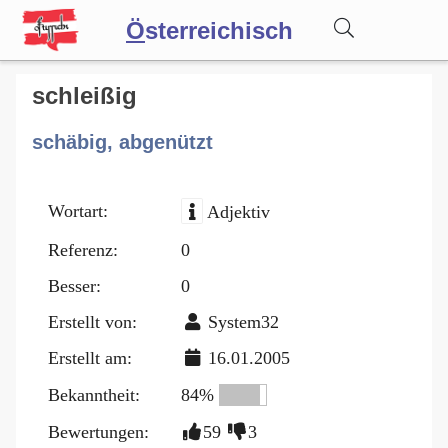
Ö
sterreichisch
Wörterbuch
schleißig
schäbig, abgenützt
Forum
Wortart:
Adjektiv
Blog
Referenz:
0
Besser:
0
Erstellt von:
System32
Erstellt am:
16.01.2005
Bekanntheit:
84%
Bewertungen:
59
3