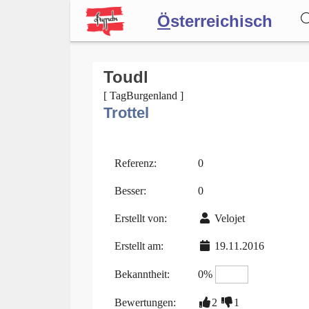
Ö
sterreichisch
Wörterbuch
Toudl
[ TagBurgenland ]
Trottel
Forum
Blog
Referenz:
0
Besser:
0
Erstellt von:
Velojet
Erstellt am:
19.11.2016
Bekanntheit:
0%
Bewertungen:
2
1