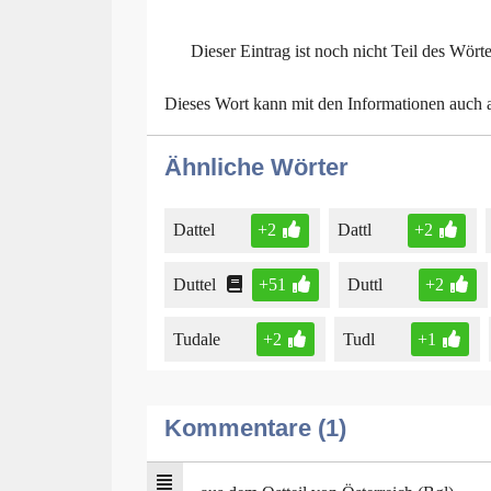
Dieser Eintrag ist noch nicht Teil des Wört
Dieses Wort kann mit den Informationen auch
Ähnliche Wörter
Dattel
+2
Dattl
+2
Duttel
+51
Duttl
+2
Tudale
+2
Tudl
+1
Kommentare (1)