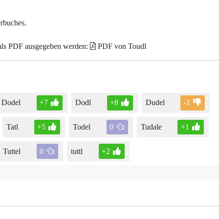
erbuches.
 als PDF ausgegeben werden:
PDF von Toudl
Dodel
+7
Dodl
+8
Dudel
-1
Tatl
+5
Todel
0
Tudale
+1
Tuttel
0
tuttl
+2