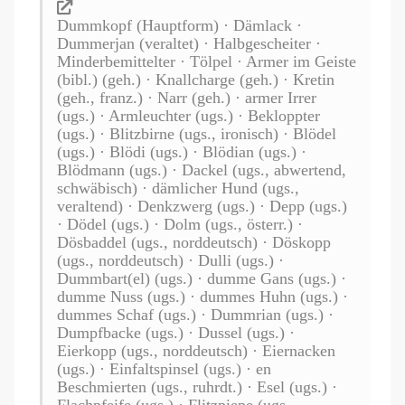
Dummkopf (Hauptform) · Dämlack ·
Dummerjan (veraltet) · Halbgescheiter ·
Minderbemittelter · Tölpel · Armer im Geiste
(bibl.) (geh.) · Knallcharge (geh.) · Kretin
(geh., franz.) · Narr (geh.) · armer Irrer
(ugs.) · Armleuchter (ugs.) · Bekloppter
(ugs.) · Blitzbirne (ugs., ironisch) · Blödel
(ugs.) · Blödi (ugs.) · Blödian (ugs.) ·
Blödmann (ugs.) · Dackel (ugs., abwertend,
schwäbisch) · dämlicher Hund (ugs.,
veraltend) · Denkzwerg (ugs.) · Depp (ugs.)
· Dödel (ugs.) · Dolm (ugs., österr.) ·
Dösbaddel (ugs., norddeutsch) · Döskopp
(ugs., norddeutsch) · Dulli (ugs.) ·
Dummbart(el) (ugs.) · dumme Gans (ugs.) ·
dumme Nuss (ugs.) · dummes Huhn (ugs.) ·
dummes Schaf (ugs.) · Dummrian (ugs.) ·
Dumpfbacke (ugs.) · Dussel (ugs.) ·
Eierkopp (ugs., norddeutsch) · Eiernacken
(ugs.) · Einfaltspinsel (ugs.) · en
Beschmierten (ugs., ruhrdt.) · Esel (ugs.) ·
Flachpfeife (ugs.) · Flitzpiepe (ugs.,