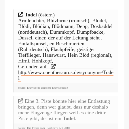
Todel
(österr.)
Armleuchter, Blitzbirne (ironisch), Blödel,
Blödi, Blödian, Blödmann, Depp, Dösbaddel
(norddeutsch), Dummkopf, Dumpfbacke,
Dussel, einer, der auf der Leitung steht ,
Einfaltspinsel, en Beschmierten
(Ruhrdeutsch), Flachpfeife, geistiger
Tiefflieger, Hanswurst, Hein Blöd (regional),
Hirni, Hohlkopf,
Gefunden auf
http://www.openthesaurus.de/synonyme/Tode
l
source: Enzyklo.de Deutsche Enzyklopädie
Eine 3. Piste könnte hier eine Entlastung
bringen, denn wer glaubt, dass nur deshalb
mehr Flugzeuge fliegen weil es eine dritte
Piste gibt, der ist ein
Todel
.
source: Die Presse.com, Posting v. 5.9.2010