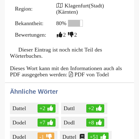
Klagenfurt(Stadt)
Region:
(Kärnten)
Bekanntheit:
80%
Bewertungen:
2
2
Dieser Eintrag ist noch nicht Teil des
Wörterbuches.
Dieses Wort kann mit den Informationen auch als
PDF ausgegeben werden:
PDF von Todel
Ähnliche Wörter
Dattel
+2
Dattl
+2
Dodel
+7
Dodl
+8
Dudel
-1
Duttel
+51