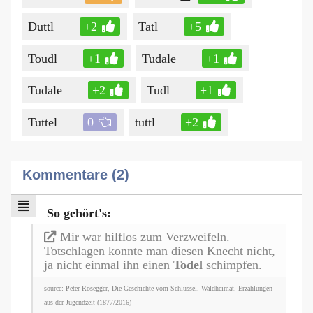
Duttl
+2
Tatl
+5
Toudl
+1
Tudale
+1
Tudale
+2
Tudl
+1
Tuttel
0
tuttl
+2
Kommentare (2)
So gehört's:
Mir war hilflos zum Verzweifeln.
Totschlagen konnte man diesen Knecht nicht,
ja nicht einmal ihn einen
Todel
schimpfen.
source: Peter Rosegger, Die Geschichte vom Schlüssel. Waldheimat. Erzählungen
aus der Jugendzeit (1877/2016)