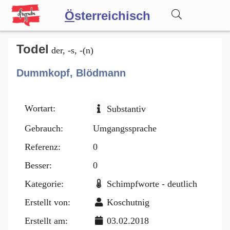
Ö
sterreichisch
Wörterbuch
Todel
der, -s, -(n)
Dummkopf, Blödmann
Forum
Wortart:
Substantiv
Blog
Gebrauch:
Umgangssprache
Referenz:
0
Besser:
0
Kategorie:
Schimpfworte - deutlich
Erstellt von:
Koschutnig
Erstellt am:
03.02.2018