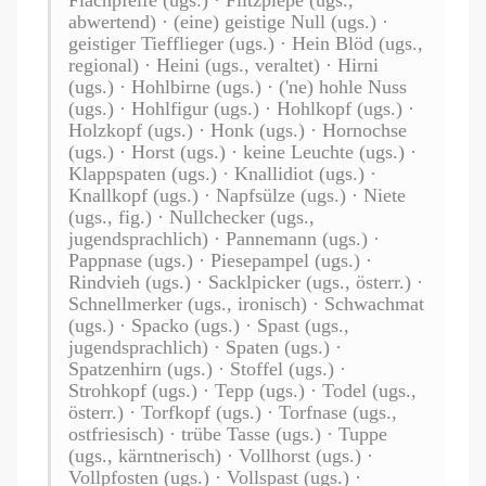
abwertend) · (eine) geistige Null (ugs.) ·
geistiger Tiefflieger (ugs.) · Hein Blöd (ugs.,
regional) · Heini (ugs., veraltet) · Hirni
(ugs.) · Hohlbirne (ugs.) · ('ne) hohle Nuss
(ugs.) · Hohlfigur (ugs.) · Hohlkopf (ugs.) ·
Holzkopf (ugs.) · Honk (ugs.) · Hornochse
(ugs.) · Horst (ugs.) · keine Leuchte (ugs.) ·
Klappspaten (ugs.) · Knallidiot (ugs.) ·
Knallkopf (ugs.) · Napfsülze (ugs.) · Niete
(ugs., fig.) · Nullchecker (ugs.,
jugendsprachlich) · Pannemann (ugs.) ·
Pappnase (ugs.) · Piesepampel (ugs.) ·
Rindvieh (ugs.) · Sacklpicker (ugs., österr.) ·
Schnellmerker (ugs., ironisch) · Schwachmat
(ugs.) · Spacko (ugs.) · Spast (ugs.,
jugendsprachlich) · Spaten (ugs.) ·
Spatzenhirn (ugs.) · Stoffel (ugs.) ·
Strohkopf (ugs.) · Tepp (ugs.) · Todel (ugs.,
österr.) · Torfkopf (ugs.) · Torfnase (ugs.,
ostfriesisch) · trübe Tasse (ugs.) · Tuppe
(ugs., kärntnerisch) · Vollhorst (ugs.) ·
Vollpfosten (ugs.) · Vollspast (ugs.) ·