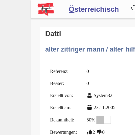
Ö
sterreichisch
Wörterbuch
Dattl
alter zittriger mann / alter hi
Forum
Blog
Referenz:
0
Besser:
0
Erstellt von:
System32
Erstellt am:
23.11.2005
Bekanntheit:
50%
Bewertungen:
2
0