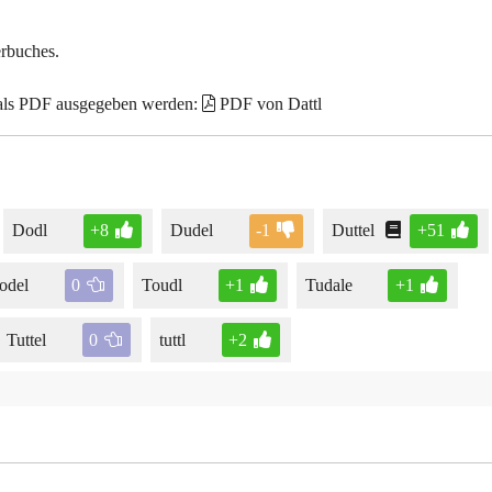
erbuches.
 als PDF ausgegeben werden:
PDF von Dattl
Dodl
+8
Dudel
-1
Duttel
+51
odel
0
Toudl
+1
Tudale
+1
Tuttel
0
tuttl
+2