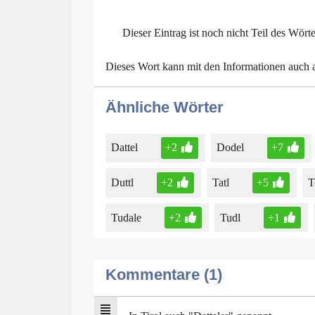
Dieser Eintrag ist noch nicht Teil des Wört
Dieses Wort kann mit den Informationen auch
Ähnliche Wörter
Dattel
+2
Dodel
+7
Duttl
+2
Tatl
+5
T
Tudale
+2
Tudl
+1
Kommentare (1)