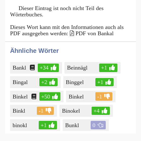
Dieser Eintrag ist noch nicht Teil des
Wörterbuches.
Dieses Wort kann mit den Informationen auch als
PDF ausgegeben werden:
PDF von Bankal
Ähnliche Wörter
Bankl
+34
Beinnägl
+1
Bingal
+2
Binggel
+1
Binkel
+50
Binkel
-1
Binkl
-1
Binokel
+4
binokl
+1
Bunkl
0