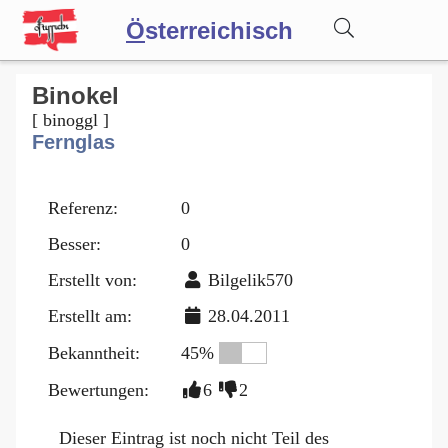
Ö
sterreichisch
Wörterbuch
Binokel
[ binoggl ]
Fernglas
Forum
Referenz:
0
Blog
Besser:
0
Erstellt von:
Bilgelik570
Erstellt am:
28.04.2011
Bekanntheit:
45%
Bewertungen:
6
2
Dieser Eintrag ist noch nicht Teil des