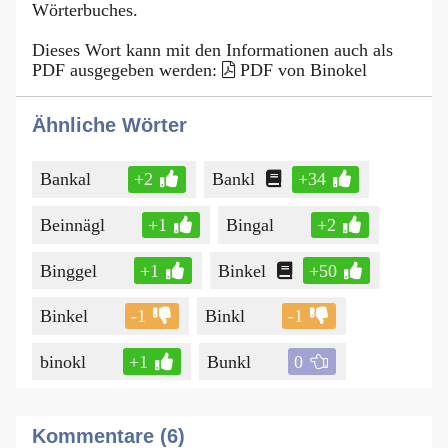
Wörterbuches.
Dieses Wort kann mit den Informationen auch als
PDF ausgegeben werden:
PDF von Binokel
Ähnliche Wörter
Bankal
+2
Bankl
+34
Beinnägl
+1
Bingal
+2
Binggel
+1
Binkel
+50
Binkel
-1
Binkl
-1
binokl
+1
Bunkl
0
Kommentare (6)