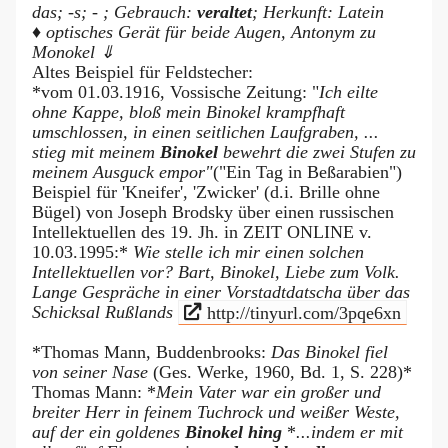
das; -s; - ; Gebrauch:
veraltet
; Herkunft: Latein
♦ optisches Gerät für beide Augen, Antonym zu
Monokel ⇓
Altes Beispiel für Feldstecher:
*vom 01.03.1916, Vossische Zeitung: "
Ich eilte
ohne Kappe, bloß mein Binokel krampfhaft
umschlossen, in einen seitlichen Laufgraben, ...
stieg mit meinem
Binokel
bewehrt die zwei Stufen zu
meinem Ausguck empor"
("Ein Tag in Beßarabien")
Beispiel für 'Kneifer', 'Zwicker' (d.i. Brille ohne
Bügel) von Joseph Brodsky über einen russischen
Intellektuellen des 19. Jh. in ZEIT ONLINE v.
10.03.1995:*
Wie stelle ich mir einen solchen
Intellektuellen vor? Bart, Binokel, Liebe zum Volk.
Lange Gespräche in einer Vorstadtdatscha über das
Schicksal Rußlands
http://tinyurl.com/3pqe6xn
*Thomas Mann, Buddenbrooks:
Das Binokel fiel
von seiner Nase
(Ges. Werke, 1960, Bd. 1, S. 228)*
Thomas Mann: *
Mein Vater war ein großer und
breiter Herr in feinem Tuchrock und weißer Weste,
auf der ein goldenes
Binokel hing
*
...indem er mit