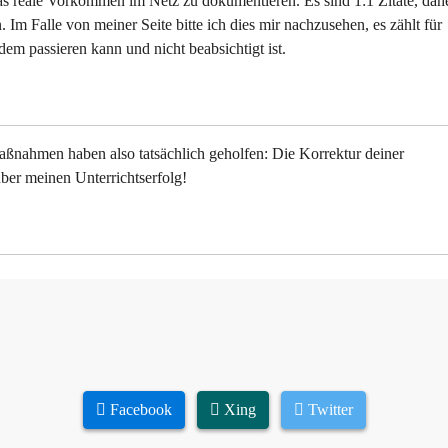
as reale Vorkommen im Netz zu dokumentieren. Es sind 1:1 Zitate, dah
Im Falle von meiner Seite bitte ich dies mir nachzusehen, es zählt für
em passieren kann und nicht beabsichtigt ist.
aßnahmen haben also tatsächlich geholfen: Die Korrektur deiner
über meinen Unterrichtserfolg!
Facebook
Xing
Twitter