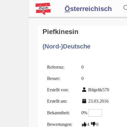
Ö
sterreichisch
Wörterbuch
Piefkinesin
(Nord-)Deutsche
Forum
Blog
Referenz:
0
Besser:
0
Erstellt von:
Bilgelik570
Erstellt am:
23.03.2016
Bekanntheit:
0%
Bewertungen:
4
0