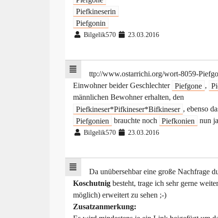
Piefkineserin
Piefgonin
Bilgelik570
23.03.2016
ttp://www.ostarrichi.org/wort-8059-Piefg
Einwohner beider Geschlechter
Piefgone
,
Pi
männlichen Bewohner erhalten, den
Piefkineser*Pifkineser*Bifkineser
, ebenso d
Piefgonien
brauchte noch
Piefkonien
nun j
Bilgelik570
23.03.2016
Da unübersehbar eine große Nachfrage d
Koschutnig
besteht, trage ich sehr gerne weit
möglich) erweitert zu sehen ;-)
Zusatzanmerkung: