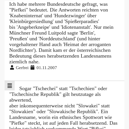
Ich habe mehrere Bundesdeutsche gefragt, was
"Piefkei" bedeutet. Die Antworten reichten von
'Knabeninternat' und 'Hundezwinger' über
'Kleinbürgersiedlung' und 'Spießerparadies'
bis 'Angeberkneipe' und 'Idiotenanstalt'. Nur mein
Münchner Freund Luitpold sagte 'Berlin',
'Preußen' und 'Norddeutschland' (und hinter
vorgehaltener Hand auch 'Heimat der arroganten
Nordlichter'). Damit kam er der österreichischen
Bedeutung dieses herabsetzenden Landesnamens
ziemlich nahe.
Gerfrei
01.11.2007
Sogar "Tschechei" statt "Tschechien" oder
"Tschechische Republik" gilt heutzutage als
abwertend,
aber inkonsequenterweise nicht "Slowakei" statt
"Slowakien" oder "Slowakische Republik". Ein
Landesname, worin ein ethnisches Spottwort wie
"Piefke" steckt, ist auf jeden Fall herabsetzend. Das
leider tatsächlich vorkommende Wort "Pifkei"