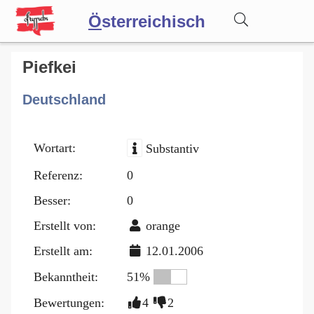
Ö
sterreichisch
Wörterbuch
Piefkei
Deutschland
Forum
Wortart:
Substantiv
Blog
Referenz:
0
Besser:
0
Erstellt von:
orange
Erstellt am:
12.01.2006
Bekanntheit:
51%
Bewertungen:
4
2