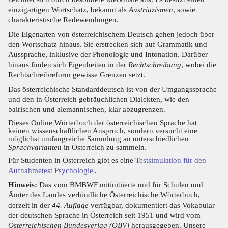
einzigartigen Wortschatz, bekannt als
Austriazismen
, sowie
charakteristische Redewendungen.
Die Eigenarten von österreichischem Deutsch gehen jedoch über
den Wortschatz hinaus. Sie erstrecken sich auf Grammatik und
Aussprache, inklusive der Phonologie und Intonation. Darüber
hinaus finden sich Eigenheiten in der
Rechtschreibung
, wobei die
Rechtschreibreform gewisse Grenzen setzt.
Das österreichische Standarddeutsch ist von der Umgangssprache
und den in Österreich gebräuchlichen Dialekten, wie den
bairischen und alemannischen, klar abzugrenzen.
Dieses Online Wörterbuch der österreichischen Sprache hat
keinen wissenschaftlichen Anspruch, sondern versucht eine
möglichst umfangreiche Sammlung an unterschiedlichen
Sprachvarianten
in Österreich zu sammeln.
Für Studenten in Österreich gibt es eine
Testsimulation für den
Aufnahmetest Psychologie
.
Hinweis:
Das vom BMBWF mitinitiierte und für Schulen und
Ämter des Landes verbindliche Österreichische Wörterbuch,
derzeit in der
44. Auflage
verfügbar, dokumentiert das Vokabular
der deutschen Sprache in Österreich seit 1951 und wird vom
Österreichischen Bundesverlag (ÖBV)
herausgegeben. Unsere