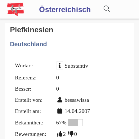
Ö
sterreichisch
Wörterbuch
Piefkinesien
Deutschland
Forum
Wortart:
Substantiv
Blog
Referenz:
0
Besser:
0
Erstellt von:
bessawissa
Erstellt am:
14.04.2007
Bekanntheit:
67%
Bewertungen:
2
0