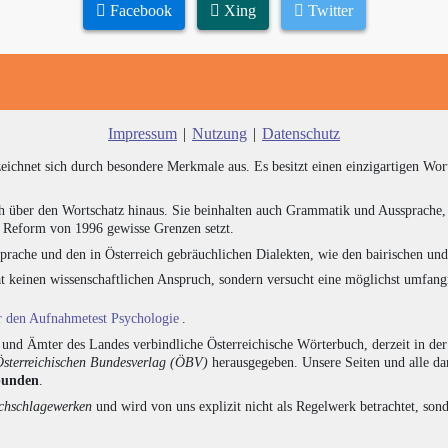
Facebook
Xing
Twitter
Impressum
|
Nutzung
|
Datenschutz
zeichnet sich durch besondere Merkmale aus. Es besitzt einen einzigartigen Wor
h über den Wortschatz hinaus. Sie beinhalten auch Grammatik und Aussprache, 
e Reform von 1996 gewisse Grenzen setzt.
prache und den in Österreich gebräuchlichen Dialekten, wie den bairischen un
at keinen wissenschaftlichen Anspruch, sondern versucht eine möglichst umfa
ür den Aufnahmetest Psychologie
.
nd Ämter des Landes verbindliche Österreichische Wörterbuch, derzeit in de
Österreichischen Bundesverlag (ÖBV)
herausgegeben. Unsere Seiten und alle d
bunden
.
hschlagewerken
und wird von uns explizit nicht als Regelwerk betrachtet, sond