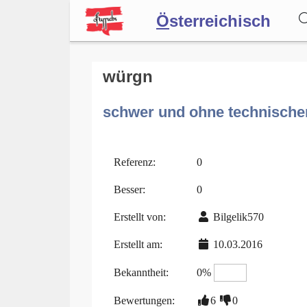
Ö
sterreichisch
Wörterbuch
würgn
schwer und ohne technischen 
Forum
Blog
Referenz:
0
Besser:
0
Erstellt von:
Bilgelik570
Erstellt am:
10.03.2016
Bekanntheit:
0%
Bewertungen:
6
0