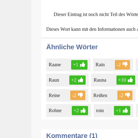
Dieser Eintrag ist noch nicht Teil des Wört
Dieses Wort kann mit den Informationen auch
Ähnliche Wörter
Raane
+1
Rain
-2
Raun
+2
Rauna
+10
Reine
-2
Reißen
-2
Rohne
+2
roin
+1
Kommentare (1)