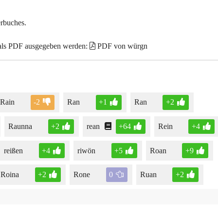
erbuches.
 als PDF ausgegeben werden:
PDF von würgn
Rain
-2
Ran
+1
Ran
+2
Raunna
+2
rean
+64
Rein
+4
reißen
+4
riwön
+5
Roan
+9
Roina
+2
Rone
0
Ruan
+2