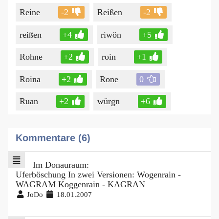
Reine
-2
Reißen
-2
reißen
+4
riwön
+5
Rohne
+2
roin
+1
Roina
+2
Rone
0
Ruan
+2
würgn
+6
Kommentare (6)
Im Donauraum:
Uferböschung In zwei Versionen: Wogenrain -
WAGRAM Koggenrain - KAGRAN
JoDo
18.01.2007