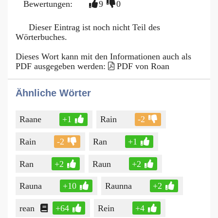
Bewertungen:
9
0
Dieser Eintrag ist noch nicht Teil des
Wörterbuches.
Dieses Wort kann mit den Informationen auch als
PDF ausgegeben werden:
PDF von Roan
Ähnliche Wörter
Raane
+1
Rain
-2
Rain
-2
Ran
+1
Ran
+2
Raun
+2
Rauna
+10
Raunna
+2
rean
+64
Rein
+4