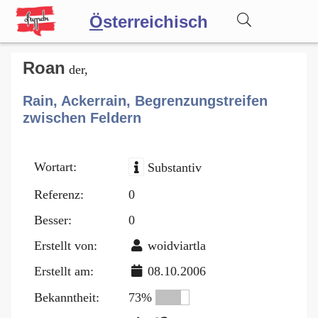
Ö
sterreichisch
Wörterbuch
Roan
der,
Rain, Ackerrain, Begrenzungstreifen
Forum
zwischen Feldern
Blog
Wortart:
Substantiv
Referenz:
0
Besser:
0
Erstellt von:
woidviartla
Erstellt am:
08.10.2006
Bekanntheit:
73%