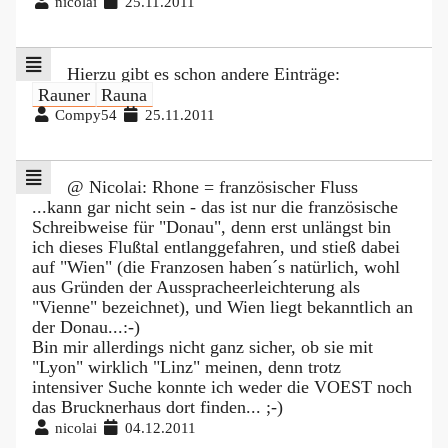
nicolai
25.11.2011
Hierzu gibt es schon andere Einträge:
Rauner
Rauna
Compy54
25.11.2011
@ Nicolai: Rhone = französischer Fluss
...kann gar nicht sein - das ist nur die französische
Schreibweise für "Donau", denn erst unlängst bin
ich dieses Flußtal entlanggefahren, und stieß dabei
auf "Wien" (die Franzosen haben´s natürlich, wohl
aus Gründen der Ausspracheerleichterung als
"Vienne" bezeichnet), und Wien liegt bekanntlich an
der Donau...:-)
Bin mir allerdings nicht ganz sicher, ob sie mit
"Lyon" wirklich "Linz" meinen, denn trotz
intensiver Suche konnte ich weder die VOEST noch
das Brucknerhaus dort finden... ;-)
nicolai
04.12.2011