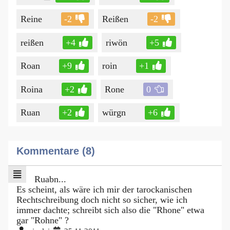
Reine
-2
Reißen
-2
reißen
+4
riwön
+5
Roan
+9
roin
+1
Roina
+2
Rone
0
Ruan
+2
würgn
+6
Kommentare (8)
Ruabn...
Es scheint, als wäre ich mir der tarockanischen
Rechtschreibung doch nicht so sicher, wie ich
immer dachte; schreibt sich also die "Rhone" etwa
gar "Rohne" ?