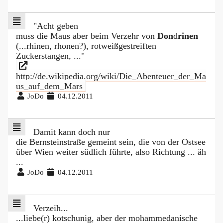
"Acht geben
muss die Maus aber beim Verzehr von
Don
d
rinen
(...rhinen, rhonen?), rotweißgestreiften
Zuckerstangen, ..."
http://de.wikipedia.org/wiki/Die_Abenteuer_der_Ma
us_auf_dem_Mars
JoDo
04.12.2011
Damit kann doch nur
die Bernsteinstraße gemeint sein, die von der Ostsee
über Wien weiter südlich führte, also Richtung ... äh
...
JoDo
04.12.2011
Verzeih...
...liebe(r) kotschunig, aber der mohammedanische