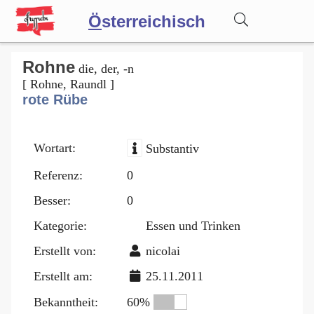
Ö
sterreichisch
Wörterbuch
Rohne
die, der, -n
[ Rohne, Raundl ]
rote Rübe
Forum
Wortart:
Substantiv
Blog
Referenz:
0
Besser:
0
Kategorie:
Essen und Trinken
Erstellt von:
nicolai
Erstellt am:
25.11.2011
Bekanntheit:
60%