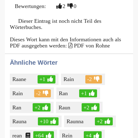
Bewertungen:
2
0
Dieser Eintrag ist noch nicht Teil des
Wörterbuches.
Dieses Wort kann mit den Informationen auch als
PDF ausgegeben werden:
PDF von Rohne
Ähnliche Wörter
Raane
+1
Rain
-2
Rain
-2
Ran
+1
Ran
+2
Raun
+2
Rauna
+10
Raunna
+2
rean
+64
Rein
+4