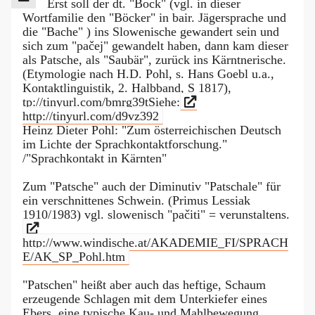
Erst soll der dt. "Bock" (vgl. in dieser
Wortfamilie den "Böcker" in bair. Jägersprache und
die "Bache" ) ins Slowenische gewandert sein und
sich zum "pačej" gewandelt haben, dann kam dieser
als Patsche, als "Saubär", zurück ins Kärntnerische.
(Etymologie nach H.D. Pohl, s. Hans Goebl u.a.,
Kontaktlinguistik, 2. Halbband, S 1817),
tp://tinyurl.com/bmrg39tSiehe:
http://tinyurl.com/d9vz392
Heinz Dieter Pohl: "Zum österreichischen Deutsch
im Lichte der Sprachkontaktforschung."
/"Sprachkontakt in Kärnten"
Zum "Patsche" auch der Diminutiv "Patschale" für
ein verschnittenes Schwein. (Primus Lessiak
1910/1983) vgl. slowenisch "pačiti" = verunstaltens.
http://www.windische.at/AKADEMIE_FI/SPRACH
E/AK_SP_Pohl.htm
"Patschen" heißt aber auch das heftige, Schaum
erzeugende Schlagen mit dem Unterkiefer eines
Ebers, eine typische Kau- und Mahlbewegung,