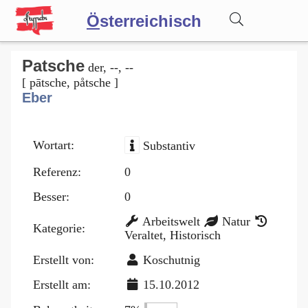
Ö
sterreichisch
Wörterbuch
Patsche
der, --, --
[ pātsche, påtsche ]
Eber
Forum
Wortart:
Substantiv
Blog
Referenz:
0
Besser:
0
Arbeitswelt
Natur
Kategorie:
Veraltet, Historisch
Erstellt von:
Koschutnig
Erstellt am:
15.10.2012