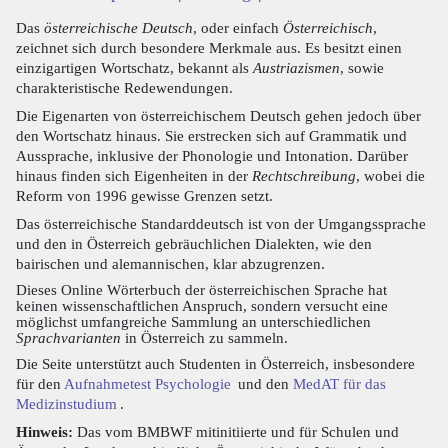
Das
österreichische Deutsch
, oder einfach
Österreichisch
,
zeichnet sich durch besondere Merkmale aus. Es besitzt einen
einzigartigen Wortschatz, bekannt als
Austriazismen
, sowie
charakteristische Redewendungen.
Die Eigenarten von österreichischem Deutsch gehen jedoch über
den Wortschatz hinaus. Sie erstrecken sich auf Grammatik und
Aussprache, inklusive der Phonologie und Intonation. Darüber
hinaus finden sich Eigenheiten in der
Rechtschreibung
, wobei die
Reform von 1996 gewisse Grenzen setzt.
Das österreichische Standarddeutsch ist von der Umgangssprache
und den in Österreich gebräuchlichen Dialekten, wie den
bairischen und alemannischen, klar abzugrenzen.
Dieses Online Wörterbuch der österreichischen Sprache hat
keinen wissenschaftlichen Anspruch, sondern versucht eine
möglichst umfangreiche Sammlung an unterschiedlichen
Sprachvarianten
in Österreich zu sammeln.
Die Seite unterstützt auch Studenten in Österreich, insbesondere
für den
Aufnahmetest Psychologie
und den
MedAT für das
Medizinstudium
.
Hinweis:
Das vom BMBWF mitinitiierte und für Schulen und