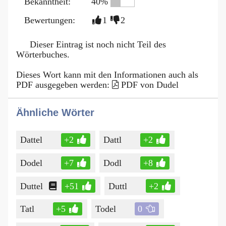
Bekanntheit:
40%
Bewertungen:
1
2
Dieser Eintrag ist noch nicht Teil des
Wörterbuches.
Dieses Wort kann mit den Informationen auch als
PDF ausgegeben werden:
PDF von Dudel
Ähnliche Wörter
Dattel
+2
Dattl
+2
Dodel
+7
Dodl
+8
Duttel
+51
Duttl
+2
Tatl
+5
Todel
0