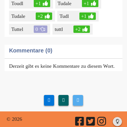
Toudl
+1
Tudale
+1
Tudale
+2
Tudl
+1
Tuttel
0
tuttl
+2
Kommentare (0)
Derzeit gibt es keine Kommentare zu diesem Wort.
© 2026