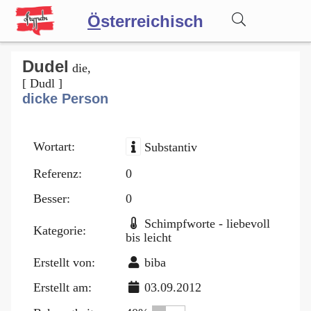
Ö
sterreichisch
Wörterbuch
Dudel
die,
[ Dudl ]
dicke Person
Forum
Wortart:
Substantiv
Blog
Referenz:
0
Besser:
0
Schimpfworte - liebevoll
Kategorie:
bis leicht
Erstellt von:
biba
Erstellt am:
03.09.2012