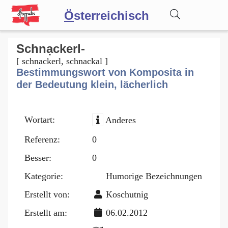
Ö
sterreichisch
Wörterbuch
Schnạckerl-
[ schnackerl, schnackal ]
Bestimmungswort von Komposita in
Forum
der Bedeutung klein, lächerlich
Blog
Wortart:
Anderes
Referenz:
0
Besser:
0
Kategorie:
Humorige Bezeichnungen
Erstellt von:
Koschutnig
Erstellt am:
06.02.2012