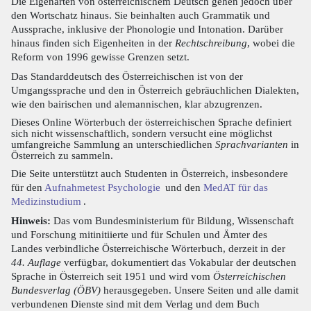
Die Eigenarten von österreichischem Deutsch gehen jedoch über
den Wortschatz hinaus. Sie beinhalten auch Grammatik und
Aussprache, inklusive der Phonologie und Intonation. Darüber
hinaus finden sich Eigenheiten in der
Rechtschreibung
, wobei die
Reform von 1996 gewisse Grenzen setzt.
Das Standarddeutsch des Österreichischen ist von der
Umgangssprache und den in Österreich gebräuchlichen Dialekten,
wie den bairischen und alemannischen, klar abzugrenzen.
Dieses Online Wörterbuch der österreichischen Sprache definiert
sich nicht wissenschaftlich, sondern versucht eine möglichst
umfangreiche Sammlung an unterschiedlichen
Sprachvarianten
in
Österreich zu sammeln.
Die Seite unterstützt auch Studenten in Österreich, insbesondere
für den
Aufnahmetest Psychologie
und den
MedAT für das
Medizinstudium
.
Hinweis:
Das vom Bundesministerium für Bildung, Wissenschaft
und Forschung mitinitiierte und für Schulen und Ämter des
Landes verbindliche Österreichische Wörterbuch, derzeit in der
44. Auflage
verfügbar, dokumentiert das Vokabular der deutschen
Sprache in Österreich seit 1951 und wird vom
Österreichischen
Bundesverlag (ÖBV)
herausgegeben. Unsere Seiten und alle damit
verbundenen Dienste sind mit dem Verlag und dem Buch