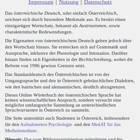
Impressum
|
Nutzung
|
Datenschutz
Das
österreichische Deutsch
, oder einfach
Österreichisch
,
zeichnet sich durch besondere Merkmale aus. Es besitzt einen
einzigartigen Wortschatz, bekannt als
Austriazismen
, sowie
charakteristische Redewendungen.
Die Eigenarten von österreichischem Deutsch gehen jedoch über
den Wortschatz hinaus. Sie erstrecken sich auf Grammatik und
Aussprache, inklusive der Phonologie und Intonation. Darüber
hinaus finden sich Eigenheiten in der
Rechtschreibung
, wobei die
Reform von 1996 gewisse Grenzen setzt.
Das Standarddeutsch des Österreichischen ist von der
Umgangssprache und den in Österreich gebräuchlichen Dialekten,
wie den bairischen und alemannischen, deutlich abzugrenzen.
Dieses Online Wörterbuch der österreichischen Sprache hat
keinen wissenschaftlichen Anspruch, sondern versucht eine
möglichst umfangreiche Sammlung an unterschiedlichen
Sprachvarianten
in Österreich zu sammeln.
Die Seite unterstützt auch Studenten in Österreich, insbesondere
für den
Aufnahmetest Psychologie
und den
MedAT für das
Medizinstudium
.
Hinweis:
Das vom Bildungsministerium mitinitiierte und für