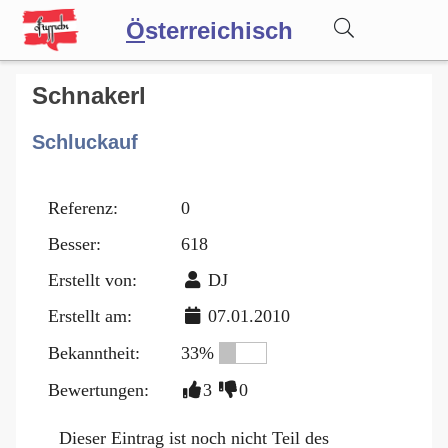
Ö
sterreichisch
Wörterbuch
Schnakerl
Schluckauf
Forum
Referenz:
0
Blog
Besser:
618
Erstellt von:
DJ
Erstellt am:
07.01.2010
Bekanntheit:
33%
Bewertungen:
3
0
Dieser Eintrag ist noch nicht Teil des