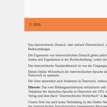
© 2026
Das
österreichische Deutsch
, oder einfach
Österreichisch
, 
Redewendungen.
Die Eigenarten von österreichischem Deutsch gehen jedoc
finden sich Eigenheiten in der
Rechtschreibung
, wobei di
Das österreichische Standarddeutsch ist von der Umgangss
Dieses Online Wörterbuch der österreichischen Sprache de
Österreich zu sammeln.
Die Seite unterstützt auch Studenten in Österreich, insbe
Hinweis:
Das vom Bildungsministerium mitinitiierte und 
Vokabular der deutschen Sprache in Österreich seit 1951
Verlag und dem Buch "
Österreichisches Wörterbuch
" in
k
Unsere Seite hat auch keine Verbindung zu den
Duden-Nac
der österreichichen Sprachvariation interessierten Persone