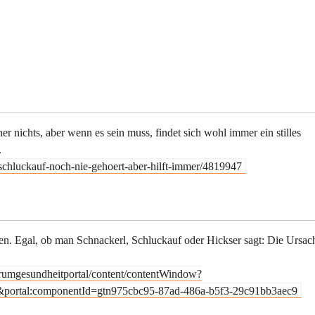
her nichts, aber wenn es sein muss, findet sich wohl immer ein stilles
.
schluckauf-noch-nie-gehoert-aber-hilft-immer/4819947
ten. Egal, ob man Schnackerl, Schluckauf oder Hickser sagt: Die Ursac
orumgesundheitportal/content/contentWindow?
portal:componentId=gtn975cbc95-87ad-486a-b5f3-29c91bb3aec9