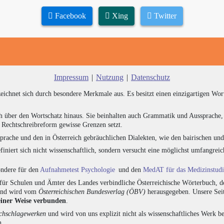
Facebook
Xing
Twitter
Impressum
|
Nutzung
|
Datenschutz
zeichnet sich durch besondere Merkmale aus. Es besitzt einen einzigartigen Wor
h über den Wortschatz hinaus. Sie beinhalten auch Grammatik und Aussprache, 
e Rechtschreibreform gewisse Grenzen setzt.
prache und den in Österreich gebräuchlichen Dialekten, wie den bairischen un
finiert sich nicht wissenschaftlich, sondern versucht eine möglichst umfangr
sondere für den
Aufnahmetest Psychologie
und den
MedAT für das Medizinstud
für Schulen und Ämter des Landes verbindliche Österreichische Wörterbuch, de
 und wird vom
Österreichischen Bundesverlag (ÖBV)
herausgegeben. Unsere Seit
einer Weise verbunden
.
hschlagewerken
und wird von uns explizit nicht als wissenschaftliches Werk be
n.