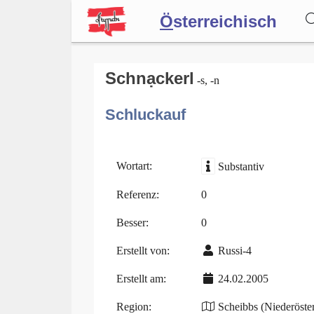
Ö
sterreichisch
Wörterbuch
Schnạckerl
-s, -n
Schluckauf
Forum
Blog
Wortart:
Substantiv
Referenz:
0
Besser:
0
Erstellt von:
Russi-4
Erstellt am:
24.02.2005
Region:
Scheibbs (Niederöster