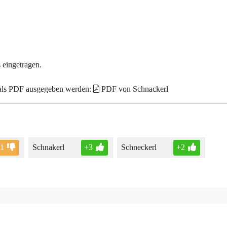
 eingetragen.
 als PDF ausgegeben werden:
PDF von Schnackerl
-1
Schnakerl
+3
Schneckerl
+2