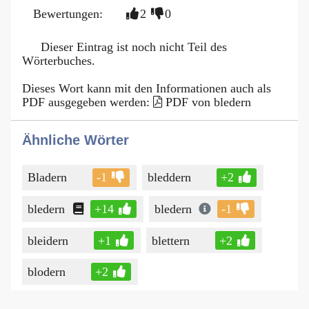
Bewertungen:
2
0
Dieser Eintrag ist noch nicht Teil des
Wörterbuches.
Dieses Wort kann mit den Informationen auch als
PDF ausgegeben werden:
PDF von bledern
Ähnliche Wörter
Bladern
-1
bleddern
+2
bledern
+14
bledern
-1
bleidern
+1
blettern
+2
blodern
+2