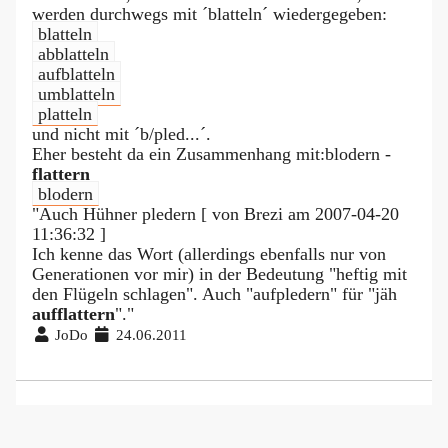
werden durchwegs mit ´blatteln´ wiedergegeben:
blatteln
abblatteln
aufblatteln
umblatteln
platteln
und nicht mit ´b/pled...´.
Eher besteht da ein Zusammenhang mit:blodern -
flattern
blodern
"Auch Hühner pledern [ von Brezi am 2007-04-20
11:36:32 ]
Ich kenne das Wort (allerdings ebenfalls nur von
Generationen vor mir) in der Bedeutung "heftig mit
den Flügeln schlagen". Auch "aufpledern" für "jäh
aufflattern
"."
JoDo
24.06.2011