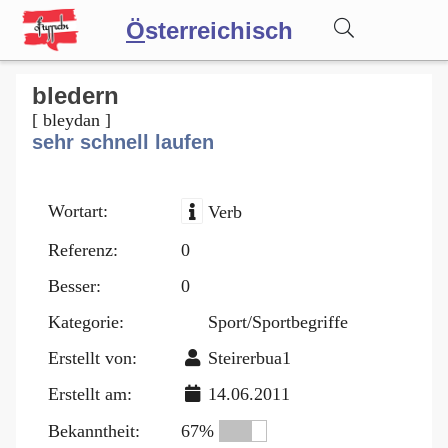
Ö
sterreichisch
Wörterbuch
bledern
[ bleydan ]
sehr schnell laufen
Forum
Wortart:
Verb
Blog
Referenz:
0
Besser:
0
Kategorie:
Sport/Sportbegriffe
Erstellt von:
Steirerbua1
Erstellt am:
14.06.2011
Bekanntheit:
67%