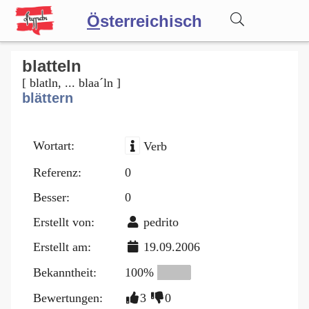
Ö
sterreichisch
Wörterbuch
blatteln
[ blatln, ... blaa´ln ]
blättern
Forum
Wortart:
Verb
Blog
Referenz:
0
Besser:
0
Erstellt von:
pedrito
Erstellt am:
19.09.2006
Bekanntheit:
100%
Bewertungen:
3
0