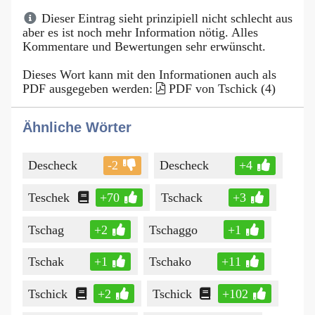
Dieser Eintrag sieht prinzipiell nicht schlecht aus
aber es ist noch mehr Information nötig. Alles
Kommentare und Bewertungen sehr erwünscht.
Dieses Wort kann mit den Informationen auch als
PDF ausgegeben werden:
PDF von Tschick (4)
Ähnliche Wörter
Descheck
-2
Descheck
+4
Teschek
+70
Tschack
+3
Tschag
+2
Tschaggo
+1
Tschak
+1
Tschako
+11
Tschick
+2
Tschick
+102