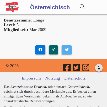
Ö
sterreichisch
Benutzername:
Longa
Wörterbuch
Level:
5
Mitglied seit:
Mar 2009
Forum
Blog
© 2026
Impressum
|
Nutzung
|
Datenschutz
Das
österreichische Deutsch
, oder einfach
Österreichisch
,
zeichnet sich durch besondere Merkmale aus. Es besitzt einen
einzigartigen Wortschatz, bekannt als
Austriazismen
, sowie
charakteristische Redewendungen.