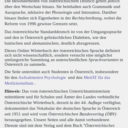
Die Besonderheiten von österreichischem Deutsch gehen jedoch
über den Wortschatz hinaus. Sie beinhalten auch Grammatik und
Aussprache, inklusive der Phonologie und Intonation. Darüber
hinaus finden sich Eigenheiten in der
Rechtschreibung
, wobei die
Reform von 1996 gewisse Grenzen setzt.
Das österreichische Standarddeutsch ist von der Umgangssprache
und den in Österreich gebräuchlichen Dialekten, wie den
bairischen und alemannischen, deutlich abzugrenzen.
Dieses Online Wörterbuch der österreichischen Sprache definiert
sich nicht wissenschaftlich, sondern versucht eine möglichst
umfangreiche Sammlung an unterschiedlichen
Sprachvarianten
in
Österreich zu sammeln.
Die Seite unterstützt auch Studenten in Österreich, insbesondere
für den
Aufnahmetest Psychologie
und den
MedAT für das
Medizinstudium
.
Hinweis:
Das vom österreichischen Unterrichtsministerium
mitinitiierte und für Schulen und Ämter des Landes verbindliche
Österreichische Wörterbuch, derzeit in der
44. Auflage
verfügbar,
dokumentiert das Vokabular der deutschen Sprache in Österreich
seit 1951 und wird vom
Österreichischen Bundesverlag (ÖBV)
herausgegeben. Unsere Seiten und alle damit verbundenen
Dienste sind mit dem Verlag und dem Buch "
Österreichisches